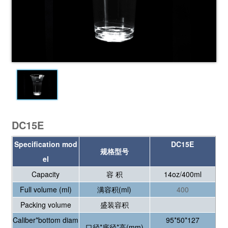
DC15E
Specification mod
DC15E
规格型号
el
Capacity
容 积
14oz/400ml
Full volume (ml)
满容积(ml)
400
Packing volume
盛装容积
Caliber*bottom diam
95*50*127
口径*底径*高(mm)