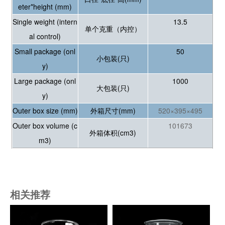
eter*height (mm)
Single weight (intern
13.5
单个克重（内控）
al control)
Small package (onl
50
小包装(只)
y)
Large package (onl
1000
大包装(只)
y)
Outer box size (mm)
外箱尺寸(mm)
520×395×495
Outer box volume (c
101673
外箱体积(cm3)
m3)
相关推荐