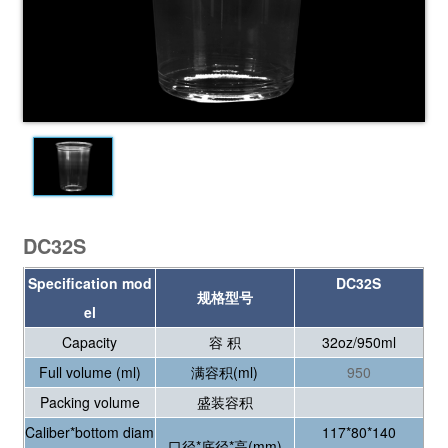
DC32S
Specification mod
DC32S
规格型号
el
Capacity
容 积
32oz/950ml
Full volume (ml)
满容积(ml)
950
Packing volume
盛装容积
Caliber*bottom diam
117*80*140
口径*底径*高(mm)