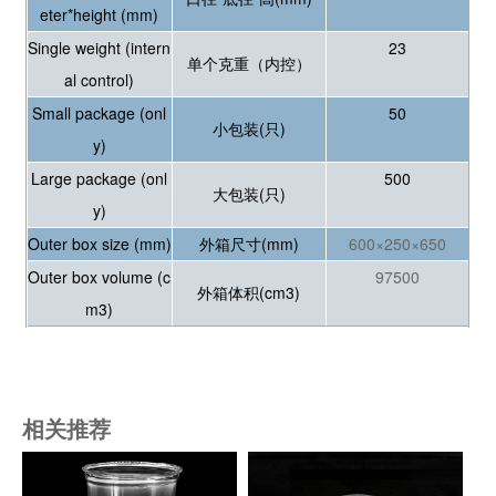
eter*height (mm)
Single weight (intern
23
单个克重（内控）
al control)
Small package (onl
50
小包装(只)
y)
Large package (onl
500
大包装(只)
y)
Outer box size (mm)
外箱尺寸(mm)
600×250×650
Outer box volume (c
97500
外箱体积(cm3)
m3)
相关推荐