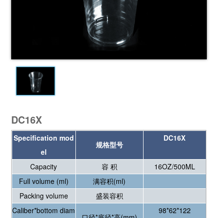
DC16X
Specification mod
DC16X
规格型号
el
Capacity
容 积
16OZ/500ML
Full volume (ml)
满容积(ml)
Packing volume
盛装容积
Caliber*bottom diam
98*62*122
口径*底径*高(mm)