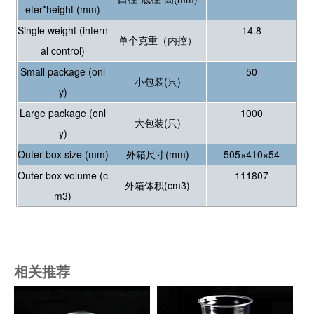
eter*height (mm)
Single weight (intern
14.8
单个克重（内控）
al control)
Small package (onl
50
小包装(只)
y)
Large package (onl
1000
大包装(只)
y)
Outer box size (mm)
外箱尺寸(mm)
505×410×54
Outer box volume (c
111807
外箱体积(cm3)
m3)
相关推荐