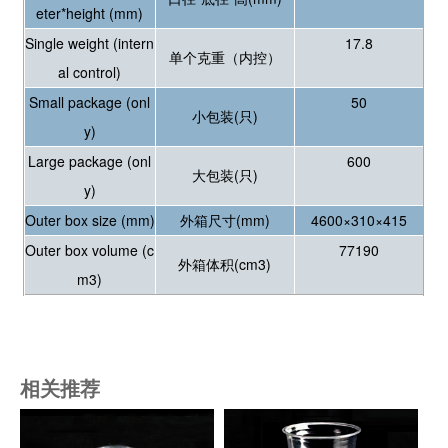
eter*height (mm)
Single weight (intern
17.8
单个克重（内控）
al control)
Small package (onl
50
小包装(只)
y)
Large package (onl
600
大包装(只)
y)
Outer box size (mm)
外箱尺寸(mm)
4600×310×415
Outer box volume (c
77190
外箱体积(cm3)
m3)
相关推荐