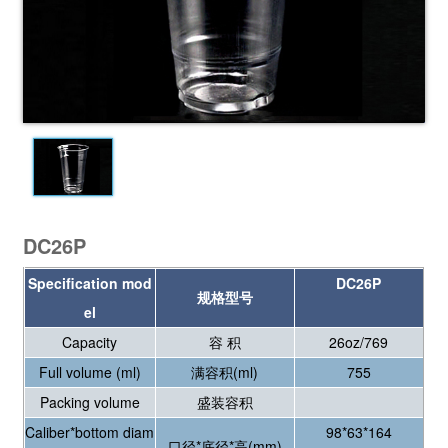
DC26P
Specification mod
DC26P
规格型号
el
Capacity
容 积
26oz/769
Full volume (ml)
满容积(ml)
755
Packing volume
盛装容积
Caliber*bottom diam
98*63*164
口径*底径*高(mm)