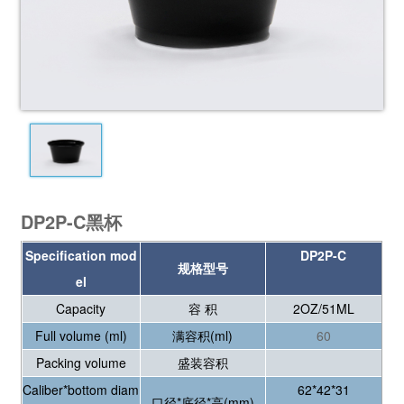
DP2P-C黑杯
Specification mod
DP2P-C
规格型号
el
Capacity
容 积
2OZ/51ML
Full volume (ml)
满容积(ml)
60
Packing volume
盛装容积
Caliber*bottom diam
62*42*31
口径*底径*高(mm)