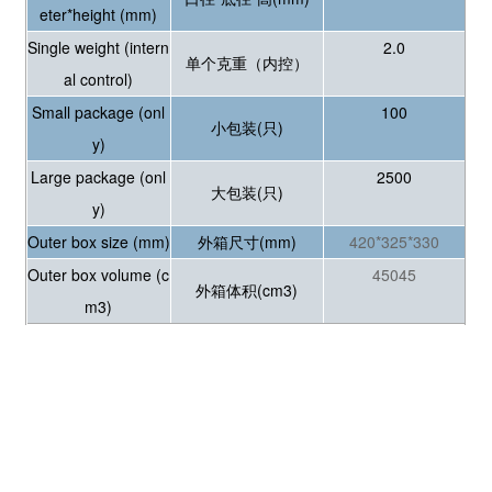
eter*height (mm)
Single weight (intern
2.0
单个克重（内控）
al control)
Small package (onl
100
小包装(只)
y)
Large package (onl
2500
大包装(只)
y)
Outer box size (mm)
外箱尺寸(mm)
420*325*330
Outer box volume (c
45045
外箱体积(cm3)
m3)