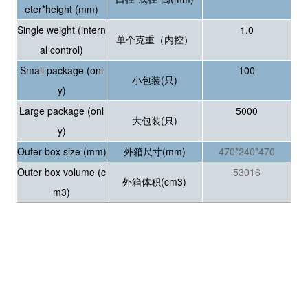
eter*height (mm)
Single weight (intern
1.0
单个克重（内控）
al control)
Small package (onl
100
小包装(只)
y)
Large package (onl
5000
大包装(只)
y)
Outer box size (mm)
外箱尺寸(mm)
470*240*470
Outer box volume (c
53016
外箱体积(cm3)
m3)