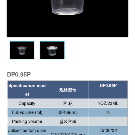
DP0.95P
Specification mod
DP0.95P
规格型号
el
Capacity
容 积
1OZ/23ML
Full volume (ml)
满容积(ml)
29
Packing volume
盛装容积
Caliber*bottom diam
45*30*32
口径*底径*高(mm)