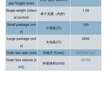
eter*height (mm)
Single weight (intern
1.25
单个克重（内控）
al control)
Small package (onl
100
小包装(只)
y)
Large package (onl
2500
大包装(只)
y)
Outer box size (mm)
外箱尺寸(mm)
430*240*240
Outer box volume (c
24768
外箱体积(cm3)
m3)